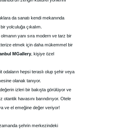
nuklara da sanatı kendi mekanında
 bir yolculuğa çıkalım.
p olmanın yanı sıra modern ve tarz bir
akterize etmek için daha mükemmel bir
tanbul MGallery
, kişiye özel
it odaların hepsi teraslı olup şehir veya
sine olanak tanıyor.
eğerin izleri bir bakışta görülüyor ve
 otantik havasını barındırıyor. Otele
ıya ve el emeğine değer veriyor!
nı zamanda şehrin merkezindeki