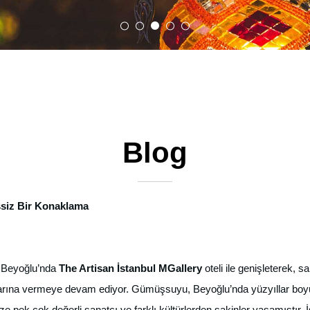
Blog
şsiz Bir Konaklama
, Beyoğlu’nda
The Artisan İstanbul MGallery
oteli ile genişleterek, s
larına vermeye devam ediyor. Gümüşsuyu, Beyoğlu’nda yüzyıllar boyu
k çok değerli sanatçı ve farklı kültürlerden sakinler yaşamıştır. İst