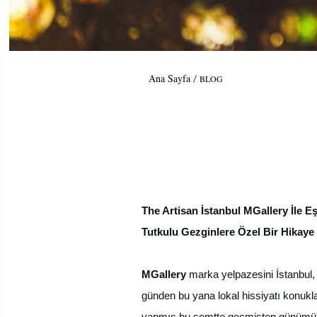
Ana Sayfa
BLOG
The Artisan İstanbul MGallery İle E
Tutkulu Gezginlere Özel Bir Hikaye
MGallery
marka yelpazesini İstanbul
günden bu yana lokal hissiyatı konuk
yapmış bu semtte geçmişten günümüze pe