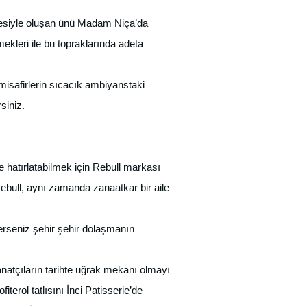
rmesiyle oluşan ünü Madam Niça’da
kleri ile bu topraklarında adeta
misafirlerin sıcacık ambiyanstaki
siniz.
e hatırlatabilmek için Rebull markası
 Rebull, aynı zamanda zanaatkar bir aile
terseniz şehir şehir dolaşmanın
anatçıların tarihte uğrak mekanı olmayı
terol tatlısını İnci Patisserie’de