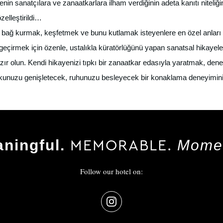
genin sanatçılara ve zanaatkarlara ilham verdiğinin adeta kanıtı nite
özelleştirildi…
a bağ kurmak, keşfetmek ve bunu kutlamak isteyenlere en özel anları 
çirmek için özenle, ustalıkla küratörlüğünü yapan sanatsal hikayeler
azır olun. Kendi hikayenizi tıpkı bir zanaatkar edasıyla yaratmak, dene
fkunuzu genişletecek, ruhunuzu besleyecek bir konaklama deneyimini
MEMORABLE.
ningful.
Mome
Follow our hotel on: