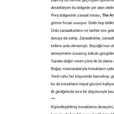
destekleyen bu bölgede yer alan oteli
Pera bölgesinin zanaat mirası,
The Ar
görme fırsatı sunuyor. Gelin hep birlik
Ünlü zanaatkarların ve tarihte ses get
duruşa da sahip. Zanaatkârlar, zanaatl
kelime asla olmamıştı. Beyoğlu’nun ot
deneyimlere susamış tutkulu gezginleri
Sanata değer veren yönü ile ön plana çık
Boğaz manzaralarıyla konukların saba
Yerel ruhu her köşesinde barındırıp, gö
bu da konukların hayal gücünü katlıyor
ilk girdiğinizde ince bir düşünceyle ta
***
Kişiselleştirilmiş konaklama deneyimi