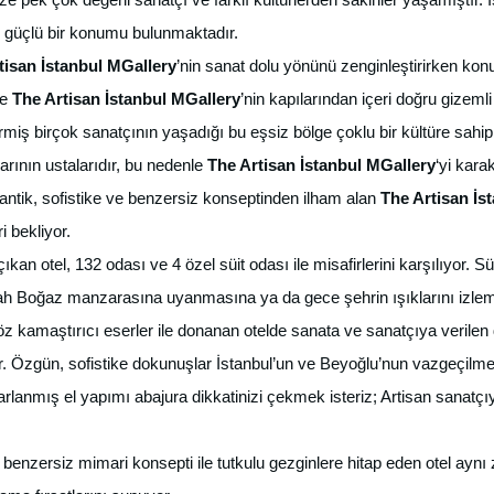
n güçlü bir konumu bulunmaktadır.
tisan İstanbul MGallery
’nin sanat dolu yönünü zenginleştirirken ko
te
The Artisan İstanbul MGallery
’nin kapılarından içeri doğru gizemli
irmiş birçok sanatçının yaşadığı bu eşsiz bölge çoklu bir kültüre sahi
arının ustalarıdır, bu nedenle
The Artisan İstanbul MGallery
‘yi kar
antik, sofistike ve benzersiz konseptinden ilham alan
The Artisan İs
 bekliyor.
an otel, 132 odası ve 4 özel süit odası ile misafirlerini karşılıyor. Sü
h Boğaz manzarasına uyanmasına ya da gece şehrin ışıklarını izleme
z kamaştırıcı eserler ile donanan otelde sanata ve sanatçıya verilen d
. Özgün, sofistike dokunuşlar İstanbul’un ve Beyoğlu’nun vazgeçilmez
sarlanmış el yapımı abajura dikkatinizi çekmek isteriz; Artisan sanatç
, benzersiz mimari konsepti ile tutkulu gezginlere hitap eden otel ay