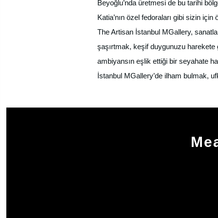
Beyoğlu’nda üretmesi de bu tarihi böl
Katia’nın özel fedoraları gibi sizin için 
The Artisan İstanbul MGallery, sanatl
şaşırtmak, keşif duygunuzu harekete ge
ambiyansın eşlik ettiği bir seyahate h
İstanbul MGallery’de ilham bulmak, u
Mea