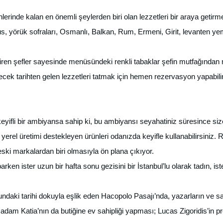
lerinde kalan en önemli şeylerden biri olan lezzetleri bir araya geti
yörük sofraları, Osmanlı, Balkan, Rum, Ermeni, Girit, levanten yeme
getiren şefler sayesinde menüsündeki renkli tabaklar şefin mutfağından 
ek tarihten gelen lezzetleri tatmak için hemen rezervasyon yapabilir
keyifli bir ambiyansa sahip ki, bu ambiyansı seyahatiniz süresince siz
u yerel üretimi destekleyen ürünleri odanızda keyifle kullanabilirsiniz.
eski markalardan biri olmasıyla ön plana çıkıyor.
en ister uzun bir hafta sonu gezisini bir İstanbul’lu olarak tadın, is
hundaki tarihi dokuyla eşlik eden Hacopolo Pasajı’nda, yazarların ve s
am Katia’nın da butiğine ev sahipliği yapması; Lucas Zigoridis’in profi