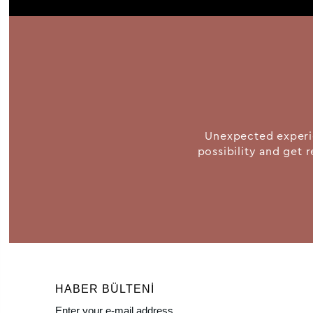
Unexpected experie
possibility and get r
HABER BÜLTENI
Enter your e-mail address