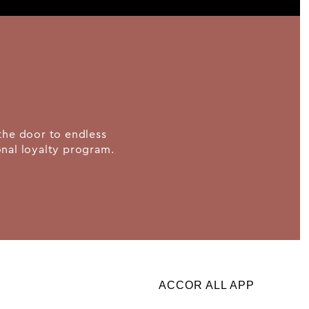
the door to endless
ional loyalty program.
ACCOR ALL APP