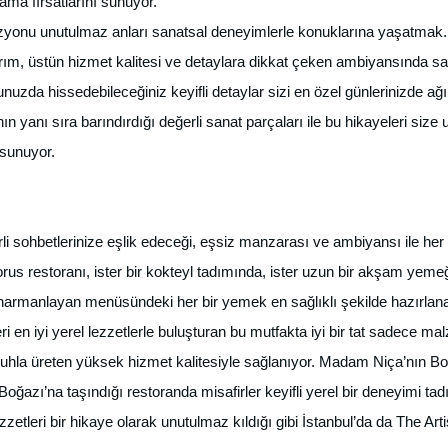
ama fırsatlarını sunuyor.
izyonu unutulmaz anları sanatsal deneyimlerle konuklarına yaşatmak.
rım, üstün hizmet kalitesi ve detaylara dikkat çeken ambiyansında s
uzda hissedebileceğiniz keyifli detaylar sizi en özel günlerinizde ağı
ın yanı sıra barındırdığı değerli sanat parçaları ile bu hikayeleri siz
 sunuyor.
li sohbetlerinize eşlik edeceği, eşsiz manzarası ve ambiyansı ile her
 restoranı, ister bir kokteyl tadımında, ister uzun bir akşam yemeğin
a harmanlayan menüsündeki her bir yemek en sağlıklı şekilde hazırlan
eri en iyi yerel lezzetlerle buluşturan bu mutfakta iyi bir tat sadece 
ir ruhla üreten yüksek hizmet kalitesiyle sağlanıyor. Madam Niça’nın 
l Boğazı’na taşındığı restoranda misafirler keyifli yerel bir deneyimi t
etleri bir hikaye olarak unutulmaz kıldığı gibi İstanbul’da da The Arti