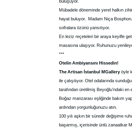
buluşuyor.
Mübadele döneminde yerel halkın zihin
hayat buluyor. Madam Niça Bosphorus, 
sofralara özünü yansıtıyor.
En leziz reçeteleri bir araya keyifle 
masasına ulaşıyor. Ruhunuzu yenileyec
***
Otelin Ambiyansını Hissedin!
The Artisan İstanbul MGallery
öyle 
ile çalışılıyor. Otel odalarında sunduğ
tarafından üretilmiş Beyoğlu’ndaki en 
Boğaz manzarası eşliğinde bakım yapark
ardından yorgunluğunuzu atın.
100 yılı aşkın bir süredir değişime ru
başarmış, içerisinde ünlü zanaatkar Mad