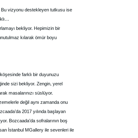
 Bu vizyonu destekleyen tutkusu ise
aklı…
rlamayı bekliyor. Hepimizin bir
e unutulmaz kılarak ömür boyu
 köşesinde farklı bir duyunuzu
de sizi bekliyor. Zengin, yerel
arak masalarınızı süslüyor.
malzemelerle değil aynı zamanda onu
Bozcaada’da 2017 yılında başlayan
adıyor. Bozcaada’da sofralarının boş
san İstanbul MGallery ile sevenleri ile