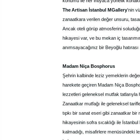
konumu ile her ihtiyaca yönelik konakl
The Artisan İstanbul MGallery
’nin v
zanaatkara verilen değer unsuru, tasa
Ancak oteli görüp atmosferini soluduğun
hikayesi var, ve bu mekan iç tasarımın
anımsayacağınız bir Beyoğlu hatırası
Madam Niça Bosphorus
Şehrin kalbinde leziz yemeklerin değer
harekete geçiren Madam Niça Bosphorus
lezzetleri geleneksel mutfak tatlarıyl
Zanaatkar mutfağı ile geleneksel tarifl
tıpkı bir sanat eseri gibi zanaatkar b
hikayesinin sofra sıcaklığı ile İstanbu
kalmadığı, misafirlere menüsündeki lezz