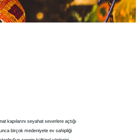
anat kapılarını seyahat severlere açtığı
nca birçok medeniyete ev sahipliği
anbul’un zengin kültürel yönlerini